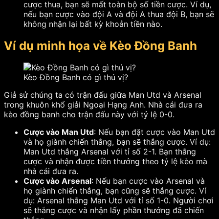
cược thua, bạn sẽ mất toàn bộ số tiền cược. Ví dụ,
nếu bạn cược vào đội A và đội A thua đội B, bạn sẽ
không nhận lại bất kỳ khoản tiền nào.
Ví dụ minh họa về Kèo Đồng Banh
Kèo Đồng Banh có gì thú vị?
Giả sử chúng ta có trận đấu giữa Man Utd và Arsenal
trong khuôn khổ giải Ngoại Hạng Anh. Nhà cái đưa ra
kèo đồng banh cho trận đấu này với tỷ lệ 0-0.
Cược vào Man Utd
: Nếu bạn đặt cược vào Man Utd
và họ giành chiến thắng, bạn sẽ thắng cược. Ví dụ:
Man Utd thắng Arsenal với tỉ số 2-1. Bạn thắng
cược và nhận được tiền thưởng theo tỷ lệ kèo mà
nhà cái đưa ra.
Cược vào Arsenal
: Nếu bạn cược vào Arsenal và
họ giành chiến thắng, bạn cũng sẽ thắng cược. Ví
dụ: Arsenal thắng Man Utd với tỉ số 1-0. Người chơi
sẽ thắng cược và nhận lấy phần thưởng đã chiến