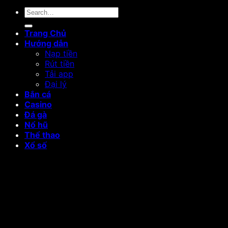
Trang Chủ
Hướng dẫn
Nạp tiền
Rút tiền
Tải app
Đại lý
Bắn cá
Casino
Đá gà
Nổ hũ
Thể thao
Xổ số