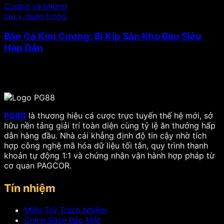
Bắn Cá Kim Cương: Bí Kíp Săn Kho Báu Siêu
Hấp Dẫn
PG88
là thương hiệu cá cược trực tuyến thế hệ mới, sở
hữu nền tảng giải trí toàn diện cùng tỷ lệ ăn thưởng hấp
dẫn hàng đầu. Nhà cái khẳng định độ tin cậy nhờ tích
hợp công nghệ mã hóa dữ liệu tối tân, quy trình thanh
khoản tự động 1:1 và chứng nhận vận hành hợp pháp từ
cơ quan PAGCOR.
Tín nhiệm
Miễn Trừ Trách Nhiệm
Chính Sách Bảo Mật