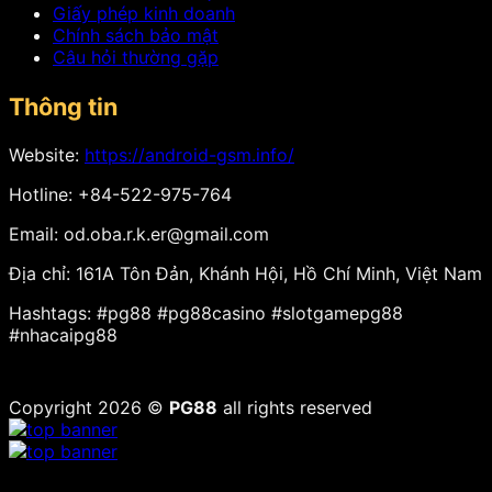
Giấy phép kinh doanh
Chính sách bảo mật
Câu hỏi thường gặp
Thông tin
Website:
https://android-gsm.info/
Hotline: +84-522-975-764
Email:
od.oba.r.k.er@gmail.com
Địa chỉ: 161A Tôn Đản, Khánh Hội, Hồ Chí Minh, Việt Nam
Hashtags: #pg88 #pg88casino #slotgamepg88
#nhacaipg88
Copyright 2026 ©
PG88
all rights reserved