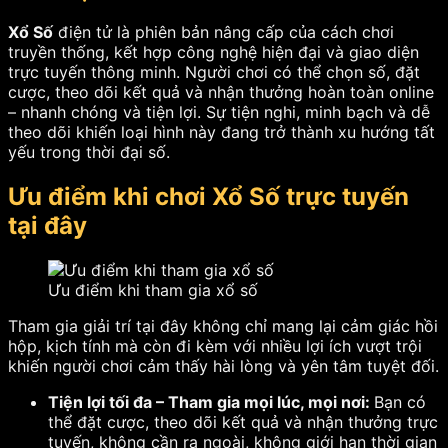
Xổ Số
điện tử là phiên bản nâng cấp của cách chơi
truyền thống, kết hợp công nghệ hiện đại và giao diện
trực tuyến thông minh. Người chơi có thể chọn số, đặt
cược, theo dõi kết quả và nhận thưởng hoàn toàn online
– nhanh chóng và tiện lợi. Sự tiện nghi, minh bạch và dễ
theo dõi khiến loại hình này đang trở thành xu hướng tất
yếu trong thời đại số.
Ưu điểm khi chơi Xổ Số trực tuyến
tại đây
Ưu điểm khi tham gia xổ số
Tham gia giải trí tại đây không chỉ mang lại cảm giác hồi
hộp, kịch tính mà còn đi kèm với nhiều lợi ích vượt trội
khiến người chơi cảm thấy hài lòng và yên tâm tuyệt đối.
Tiện lợi tối đa – Tham gia mọi lúc, mọi nơi:
Bạn có
thể đặt cược, theo dõi kết quả và nhận thưởng trực
tuyến, không cần ra ngoài, không giới hạn thời gian