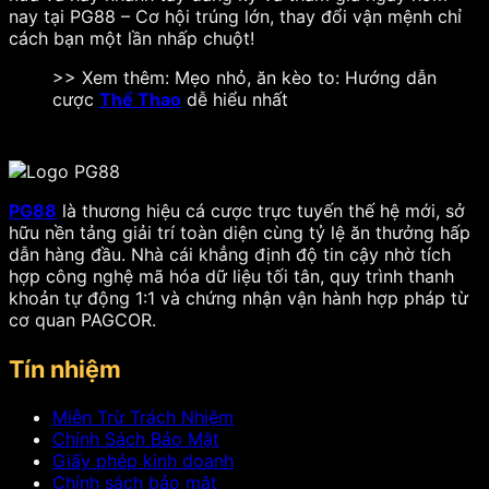
nay tại PG88 – Cơ hội trúng lớn, thay đổi vận mệnh chỉ
cách bạn một lần nhấp chuột!
>> Xem thêm:
Mẹo nhỏ, ăn kèo to: Hướng dẫn
cược
Thể Thao
dễ hiểu nhất
PG88
là thương hiệu cá cược trực tuyến thế hệ mới, sở
hữu nền tảng giải trí toàn diện cùng tỷ lệ ăn thưởng hấp
dẫn hàng đầu. Nhà cái khẳng định độ tin cậy nhờ tích
hợp công nghệ mã hóa dữ liệu tối tân, quy trình thanh
khoản tự động 1:1 và chứng nhận vận hành hợp pháp từ
cơ quan PAGCOR.
Tín nhiệm
Miễn Trừ Trách Nhiệm
Chính Sách Bảo Mật
Giấy phép kinh doanh
Chính sách bảo mật