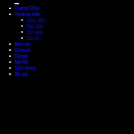
Trang Chủ
Hướng dẫn
Nạp tiền
Rút tiền
Tải app
Đại lý
Bắn cá
Casino
Đá gà
Nổ hũ
Thể thao
Xổ số