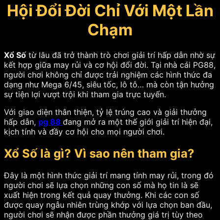
Hội Đổi Đời Chỉ Với Một Lần
Chạm
Xổ Số
từ lâu đã trở thành trò chơi giải trí hấp dẫn nhờ sự
kết hợp giữa may rủi và cơ hội đổi đời. Tại nhà cái PG88,
người chơi không chỉ được trải nghiệm các hình thức đa
dạng như Mega 6/45, siêu tốc, lô tô… mà còn tận hưởng
sự tiện lợi vượt trội khi tham gia trực tuyến.
Với giao diện thân thiện, tỷ lệ trúng cao và giải thưởng
hấp dẫn,
pg 88
đang mở ra một thế giới giải trí hiện đại,
kịch tính và đầy cơ hội cho mọi người chơi.
Xổ Số là gì? Vì sao nên tham gia?
Đây
là một hình thức giải trí mang tính may rủi, trong đó
người chơi sẽ lựa chọn những con số mà họ tin là sẽ
xuất hiện trong kết quả quay thưởng. Khi các con số
được quay ngẫu nhiên trùng khớp với lựa chọn ban đầu,
người chơi sẽ nhận được phần thưởng giá trị tùy theo