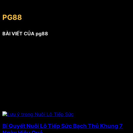
PG88
BÀI VIẾT CỦA pg88
Bí Quyết Nuôi Lô Tiếp Sức Bạch Thủ Khung 7
Ngày Hiệu Quả