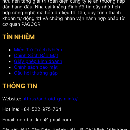
hữu nền tảng giải trí toàn diện cùng tỷ lệ ăn thưởng hấp
dẫn hàng đầu. Nhà cái khẳng định độ tin cậy nhờ tích
hợp công nghệ mã hóa dữ liệu tối tân, quy trình thanh
khoản tự động 1:1 và chứng nhận vận hành hợp pháp từ
cơ quan PAGCOR.
TÍN NHIỆM
Miễn Trừ Trách Nhiệm
Chính Sách Bảo Mật
Giấy phép kinh doanh
Chính sách bảo mật
Câu hỏi thường gặp
THÔNG TIN
Website:
https://android-gsm.info/
Hotline: +84-522-975-764
Email:
od.oba.r.k.er@gmail.com