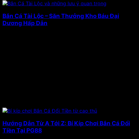
Bắn Cá Tài Lộc – Săn Thưởng Kho Báu Đại
Dương Hấp Dẫn
Hướng Dẫn Từ A Tới Z: Bí Kíp Chơi Bắn Cá Đổi
Tiền Tại PG88