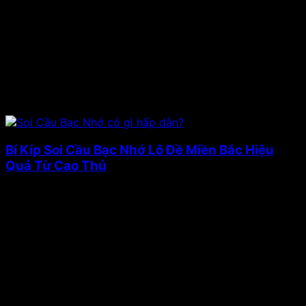
Bí Kíp Soi Cầu Bạc Nhớ Lô Đề Miền Bắc Hiệu
Quả Từ Cao Thủ