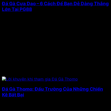
Đá Gà Cựa Dao – 6 Cách Để Bạn Dễ Dàng Thắng
Lớn Tại PG88
Đá Gà Thomo: Đấu Trường Của Những Chiến
Kê Bất Bại