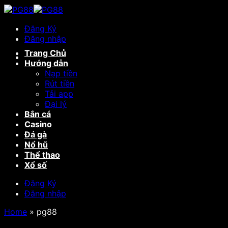
Bỏ
qua
Đăng Ký
nội
Đăng nhập
dung
Trang Chủ
Hướng dẫn
Nạp tiền
Rút tiền
Tải app
Đại lý
Bắn cá
Casino
Đá gà
Nổ hũ
Thể thao
Xổ số
Đăng Ký
Đăng nhập
Home
»
pg88