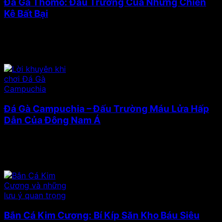
Đá Gà Thomo: Đấu Trường Của Những Chiến
Kê Bất Bại
Đá Gà Campuchia – Đấu Trường Máu Lửa Hấp
Dẫn Của Đông Nam Á
Bắn Cá Kim Cương: Bí Kíp Săn Kho Báu Siêu