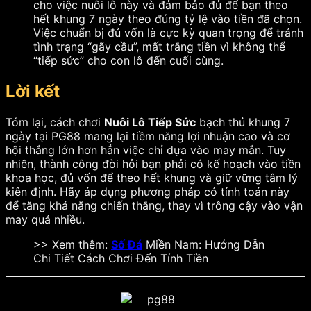
cho việc nuôi lô này và đảm bảo đủ để bạn theo
hết khung 7 ngày theo đúng tỷ lệ vào tiền đã chọn.
Việc chuẩn bị đủ vốn là cực kỳ quan trọng để tránh
tình trạng “gãy cầu”, mất trắng tiền vì không thể
“tiếp sức” cho con lô đến cuối cùng.
Lời kết
Tóm lại, cách chơi
Nuôi Lô Tiếp Sức
bạch thủ khung 7
ngày tại PG88 mang lại tiềm năng lợi nhuận cao và cơ
hội thắng lớn hơn hẳn việc chỉ dựa vào may mắn. Tuy
nhiên, thành công đòi hỏi bạn phải có kế hoạch vào tiền
khoa học, đủ vốn để theo hết khung và giữ vững tâm lý
kiên định. Hãy áp dụng phương pháp có tính toán này
để tăng khả năng chiến thắng, thay vì trông cậy vào vận
may quá nhiều.
>> Xem thêm:
Số Đá
Miền Nam: Hướng Dẫn
Chi Tiết Cách Chơi Đến Tính Tiền