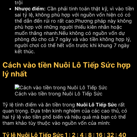
trội
Nhược điểm:
Cần phải tinh toán thật kỹ, vì vào tiền
sai tỷ lệ, không phù hợp với nguồn vốn hiện có có
thể dẫn đến rủi ro rất cao.Phương pháp này không
phù hợp với những người thiếu kiên nhẫn hoặc
muốn thắng nhanh.Nếu không có nguồn vốn dự
phòng đủ cho cả 7 ngày và vào tiền không hợp lý,
người chơi có thể hết vốn trước khi khung 7 ngày
kết thúc.
Cách vào tiền Nuôi Lô Tiếp Sức hợp
lý nhất
Cách vào tiền trong Nuôi Lô Tiếp Sức
Tỷ lệ tính điểm và ăn tiền trong
Nuôi Lô Tiếp Sức
rất
quan trọng. Dựa trên kinh nghiệm của các cao thủ, có
hai tỷ lệ vào tiền phổ biến và hiệu quả mà bạn có thể
tham khảo tùy thuộc vào nguồn vốn của mình:
Tỷ lệ Nuôi Lô Tiếp Sức 1 : 2 : 4 : 8 : 16 : 32 : 40