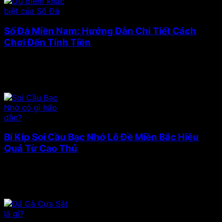
Số Đá Miền Nam: Hướng Dẫn Chi Tiết Cách
Chơi Đến Tính Tiền
Bí Kíp Soi Cầu Bạc Nhớ Lô Đề Miền Bắc Hiệu
Quả Từ Cao Thủ