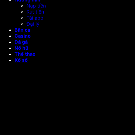
Nạp tiền
Rút tiền
Tải app
Đại lý
Bắn cá
Casino
Đá gà
Nổ hũ
Thể thao
Xổ số