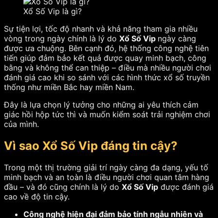
Xổ Số Vip là gì?
Sự tiện lợi, tốc độ nhanh và khả năng tham gia nhiều
vòng trong ngày chính là lý do
Xổ Số Vip
ngày càng
được ưa chuộng. Bên cạnh đó, hệ thống công nghệ tiên
tiến giúp đảm bảo kết quả được quay minh bạch, công
bằng và không thể can thiệp – điều mà nhiều người chơi
đánh giá cao khi so sánh với các hình thức xổ số truyền
thống như miền Bắc hay miền Nam.
Đây là lựa chọn lý tưởng cho những ai yêu thích cảm
giác hồi hộp tức thì và muốn kiểm soát trải nghiệm chơi
của mình.
Vì sao Xổ Số Vip đáng tin cậy?
Trong một thị trường giải trí ngày càng đa dạng, yếu tố
minh bạch và an toàn là điều người chơi quan tâm hàng
đầu – và đó cũng chính là lý do
Xổ Số Vip
được đánh giá
cao về độ tin cậy.
Công nghệ hiện đại đảm bảo tính ngẫu nhiên và