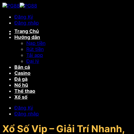
Bỏ
qua
Đăng Ký
nội
Đăng nhập
dung
Trang Chủ
Hướng dẫn
Nạp tiền
Rút tiền
Tải app
Đại lý
Bắn cá
Casino
Đá gà
Nổ hũ
Thể thao
Xổ số
Đăng Ký
Đăng nhập
Xổ Số Vip – Giải Trí Nhanh,