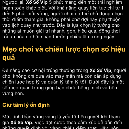
Ngược lại,
Xổ Số Vip
5 phút mang đến một trải nghiệm
hoàn toàn khác biệt. Với khả năng quay liên tục chỉ từ 1
đến 5 phút mỗi vòng, người chơi có thể chủ động chọn
thời điểm tham gia, không phải chờ đợi hay phụ thuộc
vào lịch quay như trước. Đây là lựa chọn lý tưởng cho
những ai muốn giải trí nhanh, gọn, hiệu quả, đồng thời
tối ưu hóa cơ hội nhận thưởng nhiều lần trong ngày.
Mẹo chơi và chiến lược chọn số hiệu
quả
Để nâng cao cơ hội trúng thưởng trong
Xổ Số Vip
, người
chơi không chỉ dựa vào may mắn mà còn cần áp dụng
chiến lược hợp lý và quản lý tâm lý tốt. Dưới đây là một
số mẹo quan trọng giúp bạn chơi thông minh và bền
vững hơn.
Giữ tâm lý ổn định
Một tinh thần vững vàng là yếu tố tiên quyết khi tham
gia
Xổ Số Vip
. Việc đặt cược theo cảm xúc dễ dẫn đến
những quyết định vội vàng, thiếu kiểm soát. Hãy luôn