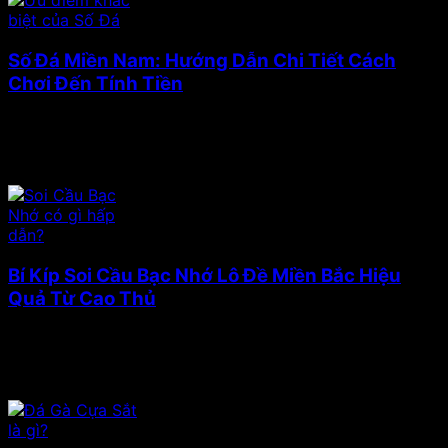
Số Đá Miền Nam: Hướng Dẫn Chi Tiết Cách
Chơi Đến Tính Tiền
Bí Kíp Soi Cầu Bạc Nhớ Lô Đề Miền Bắc Hiệu
Quả Từ Cao Thủ